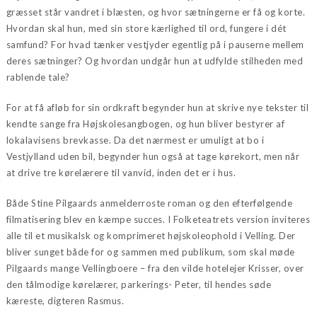
græsset står vandret i blæsten, og hvor sætningerne er få og korte.
Hvordan skal hun, med sin store kærlighed til ord, fungere i dét
samfund? For hvad tænker vestjyder egentlig på i pauserne mellem
deres sætninger? Og hvordan undgår hun at udfylde stilheden med
rablende tale?
For at få afløb for sin ordkraft begynder hun at skrive nye tekster til
kendte sange fra Højskolesangbogen, og hun bliver bestyrer af
lokalavisens brevkasse. Da det nærmest er umuligt at bo i
Vestjylland uden bil, begynder hun også at tage kørekort, men når
at drive tre kørelærere til vanvid, inden det er i hus.
Både Stine Pilgaards anmelderroste roman og den efterfølgende
filmatisering blev en kæmpe succes. I Folketeatrets version inviteres
alle til et musikalsk og komprimeret højskoleophold i Velling. Der
bliver sunget både for og sammen med publikum, som skal møde
Pilgaards mange Vellingboere – fra den vilde hotelejer Krisser, over
den tålmodige kørelærer, parkerings- Peter, til hendes søde
kæreste, digteren Rasmus.