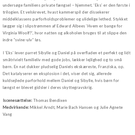
undersøge familiens private fængsel – hjemmet. ‘Eks’ er den første i
trilogien. Et velskrevet, hvast kammerspil der dissekerer
middelklassens parforholdsproblemer og ulidelige lethed. Stykket
lægger sig i slipstrømmen af Edward Albees ‘Hvem er bange for
Virginia Woolf?’, hvor natten og alkoholen bruges til at slippe den
indre “svine-ulv” løs.
I ‘Eks’ lever parret Sibylle og Daniel på overfladen et perfekt og lidt
småtrivielt familieliv med gode jobs, lækker lejlighed og to små
børn. En nat dukker pludselig Daniels ekskæreste, Franziska, op.
Det katalyserer en eksplosion i det, viser det sig, allerede
kuldsejlede parforhold mellem Daniel og Sibylle, hvis børn for
længst er blevet gidsler i deres skyttegravskrig.
Iscenesættelse:
Thomas Bendixen
Medvirkende:
Mikkel Arndt, Marie Bach Hansen og Julie Agnete
Vang