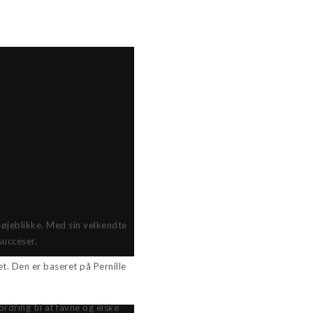
søjeblikke. Med sin velkendte
succeser.
et. Den er baseret på Pernille
ordring til at favne og elske