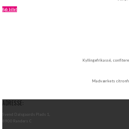
Køb billet
Kyllingefrikassé, confite
Madværkets citronfr
ADRESSE:
Svend Dalsgaards Plads 1,
8900 Randers C