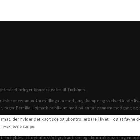
keteatret bringer koncertteater til Turbinen.
musikalske onewoman-forestilling om modgang, kampe og skelsættende liv
or, tager Pernille Højmark publikum med på en tur gennem modgang og 
 format, der hylder det kaotiske og ukontrollerbare i livet – og at favne d
 nyskrevne sange.
mat. En hyldest til det uforståelige, kaotiske og ukontrollerbare og en opf