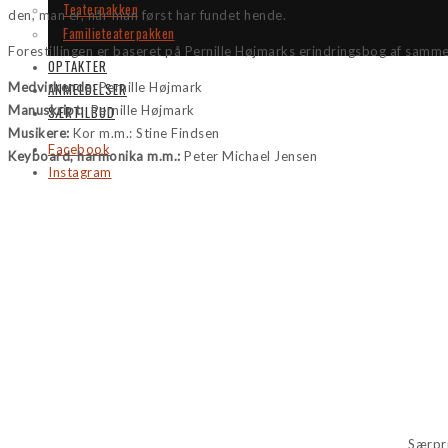
Teaterpakken
den, man er, når man først har fundet hende.
Familieteaterpakken
Forestillingen er baseret på Pernille Højmarks erindringsbog af sam
OPTAKTER
Medvirkende:
Pernille Højmark
ANMELDELSER
Manuskript:
Pernille Højmark
SÆRTILBUD
Musikere:
Kor m.m.: Stine Findsen
Facebook
Keyboard, harmonika m.m.:
Peter Michael Jensen
Instagram
Særpri