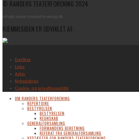
© RANDERS TEATERFORENING 2024
info@randersteaterforening.dk
HJEMMESIDEN ER UDVIKLET AF:
DetSker
Links
Arkiv
Nyhedsbrev
Cookie- og privatlivspolitik
OM RANDERS TEATERFORENING
REPERTOIRE
BESTYRELSEN
BESTYRELSEN
REGNSKAB
GENERALFORSAMLING
FORMANDENS BERETNING
REFERAT FRA GENERALFORSAMLING
VEDTÆGTER FOR RANDERS TEATERFORENING