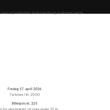
me navn og indeholder både kendte og nyskrevne sange.
Fredag 17. april 2026
Turbinen l kl. 20:00
Billetpris kr. 225
s for abonnenter og unge under 25 år.