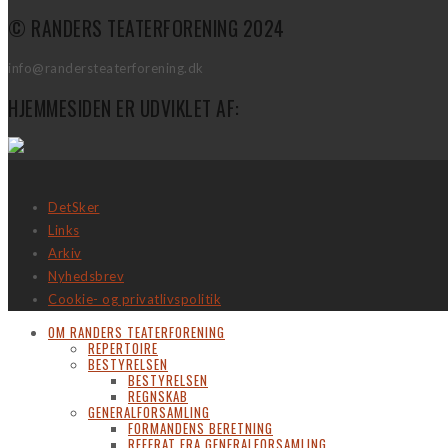
© RANDERS TEATERFORENING 2024
info@randersteaterforening.dk
HJEMMESIDEN ER UDVIKLET AF:
DetSker
Links
Arkiv
Nyhedsbrev
Cookie- og privatlivspolitik
OM RANDERS TEATERFORENING
REPERTOIRE
BESTYRELSEN
BESTYRELSEN
REGNSKAB
GENERALFORSAMLING
FORMANDENS BERETNING
REFERAT FRA GENERALFORSAMLING