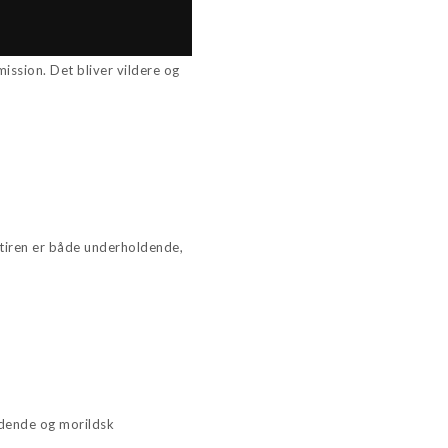
mission. Det bliver vildere og
atiren er både underholdende,
dende og morildsk