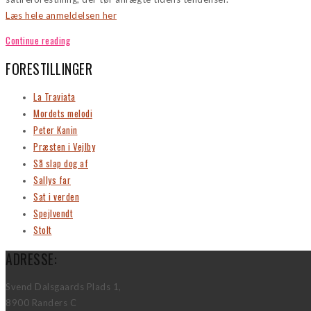
Læs hele anmeldelsen her
Continue reading
FORESTILLINGER
La Traviata
Mordets melodi
Peter Kanin
Præsten i Vejlby
Så slap dog af
Sallys far
Sat i verden
Spejlvendt
Stolt
ADRESSE:
Svend Dalsgaards Plads 1,
8900 Randers C