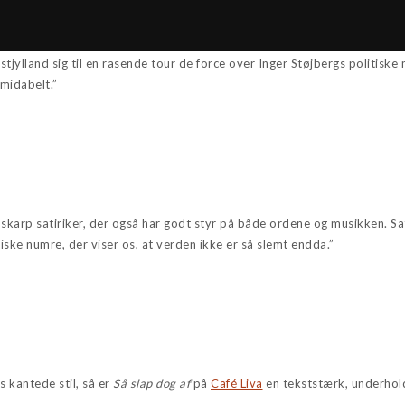
tjylland sig til en rasende tour de force over Inger Støjbergs politiske 
rmidabelt.”
k skarp satiriker, der også har godt styr på både ordene og musikken. S
ke numre, der viser os, at verden ikke er så slemt endda.”
s kantede stil, så er
Så slap dog af
på
Café Liva
en tekststærk, underhol