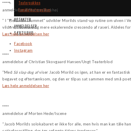
Teaterpakken
*****
Familieteaterpakken
anmeldelse af Morten Buckhøj
OPTAKTER
” I ”Elefanten i rummet” udvikler Morilds stand-up rutine om ulven i Ves
ANMELDELSER
vildere, i et mere og mere eskalerende crescendo af raseri. Aldeles fo
SÆRTILBUD
Læs hele anmeldelsen her
Facebook
Instagram
****
anmeldelse af Christian Skovgaard Hansen/Ungt Teaterblod
“Med
Så slap dog af
viser Jacob Morild os igen, at han er en fantastis
begavet og eftertænksom, og den er tilpas sat sammen med små poetis
Læs hele anmeldelsen her
****
anmeldelse af Morten Hede/Iscene
“Jacob Morilds solokabaret er ikke for alle, men hvis man kan tåle han
satireforestilling, der tør anfægte tidens tendenser.”