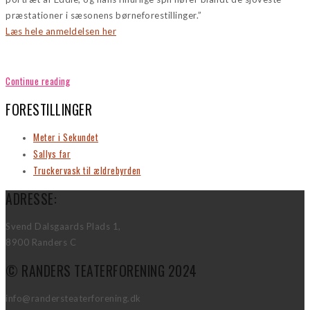
præstationer i sæsonens børneforestillinger.”
Læs hele anmeldelsen her
Continue reading
FORESTILLINGER
Meter i Sekundet
Sallys far
Truckervask til ældrebyrden
ADRESSE:
Svend Dalsgaards Plads 1,
8900 Randers C
© RANDERS TEATERFORENING 2024
info@randersteaterforening.dk