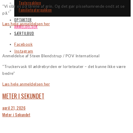
Teaterpakken
“Vi slår os på lårene af grin. Og det gør pissehamrende ondt at se
Familieteaterpakken
på.”
OPTAKTER
Læs hele anmeldelsen her
ANMELDELSER
SÆRTILBUD
Facebook
Instagram
Anmeldelse af Steen Blendstrup / POV International
“Truckervask til ældrebyrden er lorteteater – det kunne ikke være
bedre”
Læs hele anmeldelsen her
METER I SEKUNDET
Posted
april 21, 2026
on
Meter i Sekundet