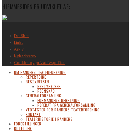
HJEMMESIDEN ER UDVIKLET AF:
DetSker
Links
Arkiv
Nyhedsbrev
Cookie- og privatlivspolitik
OM RANDERS TEATERFORENING
REPERTOIRE
BESTYRELSEN
BESTYRELSEN
REGNSKAB
GENERALFORSAMLING
FORMANDENS BERETNING
REFERAT FRA GENERALFORSAMLING
VEDTÆGTER FOR RANDERS TEATERFORENING
KONTAKT
TEATERHISTORIE I RANDERS
FORESTILLINGER
BILLETTER