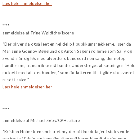
Læs hele anmeldelsen her
****
anmeldelse af Trine Wøldiche/Iscene
“Der bliver da også leet en hel del på publikumsrækkerne. Især da
Marianne Gonnov Bøgelund og Anton Sager i rollerne som Sally og
Svend slår sig løs med alverdens bandeord i en sang, der netop
handler om, at man ikke må bande. Understreget af sætningen “Hold
nu kæft med alt det banden,” som får latteren til at glide ubesværet
rundt i salen.”
Læs hele anmeldelsen her
****
anmeldelse af Michael Søby/CPHculture
“Kristian Holm-Joensen har et mylder af fine detaljer i sit levende
portræt af Eddie, og hans finurlige spil hører blandt de sjoveste