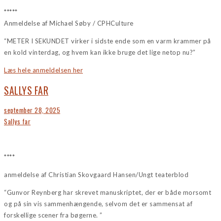
*****
Anmeldelse af Michael Søby / CPHCulture
“METER I SEKUNDET virker i sidste ende som en varm krammer på
en kold vinterdag, og hvem kan ikke bruge det lige netop nu?”
Læs hele anmeldelsen her
SALLYS FAR
Posted
september 28, 2025
on
Sallys far
****
anmeldelse af Christian Skovgaard Hansen/Ungt teaterblod
“Gunvor Reynberg har skrevet manuskriptet, der er både morsomt
og på sin vis sammenhængende, selvom det er sammensat af
forskellige scener fra bøgerne. ”